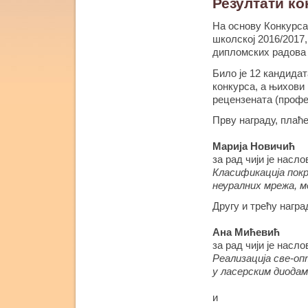
Резултати ко
На основу Конкурса
школској 2016/2017
дипломских радова
Било је 12 кандида
конкурса, а њихови
рецензената (профе
Прву награду, плаће
Марија Новичић
за рад чији је насло
Класификација пок
неуралних мрежа, м
Другу и трећу награ
Ана Мићевић
за рад чији је насло
Реализација све-оп
у ласерским диода
и