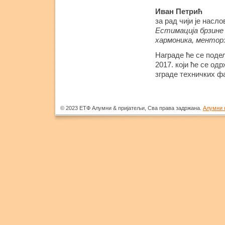
Иван Петрић
за рад чији је насло
Естимација брзине
хармоника, ментор
Награде ће се поде
2017. који ће се од
зграде техничких ф
© 2023 ЕТФ Алумни & пријатељи, Сва права задржана.
Алумни 