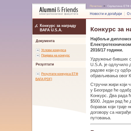
Почетна
Скупштина ЕТФ 
Новости и догађаји
О 
Конкурс за награду
Конкурс за н
BAFA U.S.A.
Најбољи дипломск
Документа
Електротехничком 
2016/17 години.
Услови конкурса
Пријава на конкурс
Удружење бивших с
U.S.A. је одлучило
Резултати
радове који су одб
Резултати конкурса ЕТФ
објављивања овог К
BAFA [PDF]
Стручни жири који 
у Београде ће одабр
Конкурс. Два рада 
$500. Један рад ће 
боравак који траје 
договору са награђ
путовања.