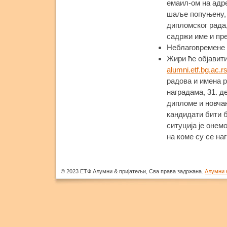
емаил-ом на ад
шаље попуњену, 
дипломског рада,
садржи име и пр
Неблаговремене 
Жири ће објавит
alumni.etf.bg.ac.r
радова и имена 
наградама, 31. д
дипломе и новча
кандидати бити 
ситуција је оне
на коме су се на
© 2023 ЕТФ Алумни & пријатељи, Сва права задржана.
Алумни 