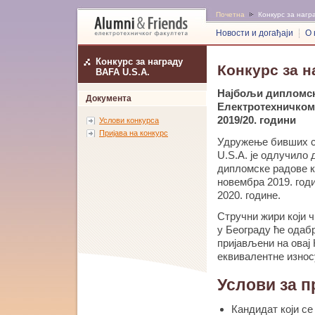
Почетна
Конкурс за награ
Новости и догађаји
О 
Конкурс за награду
Конкурс за н
BAFA U.S.A.
Најбољи дипломск
Документа
Електротехничком 
2019/20. години
Услови конкурса
Пријава на конкурс
Удружење бивших с
U.S.A. је одлучило
дипломске радове к
новембра 2019. год
2020. године.
Стручни жири који 
у Београду ће одаб
пријављени на овај
еквивалентне износ
Услови за 
Кандидат који се