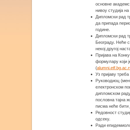
основне академск
нивоу студија н
Дипломски рад т
да припада перио
године.
Дипломски рад т
Београду. Неће с
некој другој нас
Пријава на Конку
формулару који ј
(
alumni.etf.bg.ac.r
Уз пријаву треба
Руководиоц (мен
електронском по
дипломском раду
пословна тајна ж
писма неће бити
Редовност студи
одсеку.
Ради епидемиоло