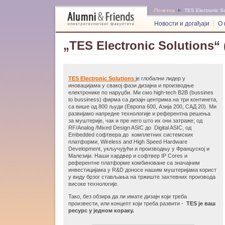
Почетна
TES Electronic So
Новости и догађаји
О 
„TES Electronic Solutions“
TES Electronic Solutions
је глобални лидер у
иновацијама у свакој фази дизајна и производње
електронике по наруџби. Ми смо high-tech B2B (bussines
to bussiness) фирма са дизајн центрима на три континета,
са више од 800 људи (Европа 600, Азија 200, САД 20). Ми
развијамо напредне технологије и референтна решења
за муштерије, чак и пре него што их они затраже; од
RF/Analog /Mixed Design ASIC до Digital ASIC, од
Еmbedded софтвера до комплетних системских
платформи, Wireless and High Speed Hardware
Development, укључујући и производњу у Француској и
Малезији. Наши хардвер и софтвер IP Cores и
референтне платформе комбиноване са значајним
инвестицијама у R&D доносе нашим муштеријама корист
у виду брзог стављања на тржиште захтевних производа
високе технологије.
Тако, без обзира да ли имате дизајн који треба
произвести, или концепт који треба развити -
TES је ваш
ресурс у једном кораку.