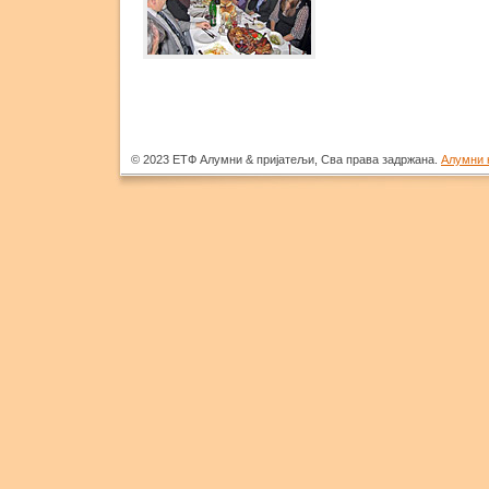
© 2023 ЕТФ Алумни & пријатељи, Сва права задржана.
Алумни 