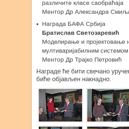
различите класе саобраћаја
Ментор Др Александра Смиљ
Награда БАФА Србија
Братислав Светозаревић
Моделирање и пројектовање 
мултиваријабилним системом 
Ментор Др Трајко Петровић
Награде ће бити свечано уруче
биће објављен накнадно.