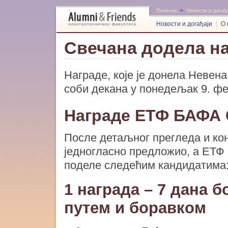
Почетна
Новости и догађ
Новости и догађаји
О 
Свечана додела н
Награде, које је донела Невен
соби декана у понедељак 9. ф
Награде ЕТФ БАФА
После детаљног прегледа и кон
једногласно предложио, а ЕТФ
поделе следећим кандидатима
1 награда – 7 дана 
путем и боравком