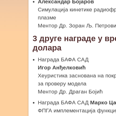
Александар Бојаров
Симулација кинетике радиофр
плазме
Ментор Др. Зоран Љ. Петров
3 друге награде у в
долара
Награда БАФА САД
Игор Анђелковић
Хеуристика заснована на пок
за проверу модела
Ментор Др. Драган Бојић
Награда БАФА САД
Марко Ц
ФПГА имплементација функциј