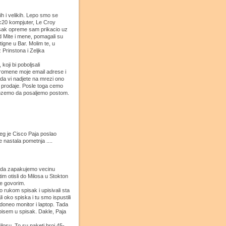
h i velikih. Lepo smo se
arc20 kompjuter, Le Croy
isak opreme sam prikacio uz
d Mite i mene, pomagali su
igne u Bar. Molim te, u
 Prinstona i Zeljka
oji bi poboljsali
promene moje email adrese i
 da vi nadjete na mrezi ono
 prodaje. Posle toga cemo
a mozemo da posaljemo postom.
jeg je Cisco Paja poslao
 nastala pometnja ....
na da zapakujemo vecinu
im otisli do Milosa u Stokton
ne govorim.
rukom spisak i upisivali sta
li oko spiska i tu smo ispustili
 doneo monitor i laptop. Tada
 upisem u spisak. Dakle, Paja
ilosu. To su paketi broj 45-