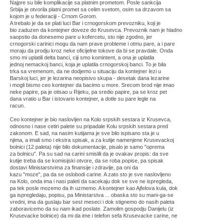
Najpre su bile komplikacije sa platnim prometom. Posle sankcija
Srbija je otvorila platni promet sa celim svetom, osim sa drzavom sa
kojom je u federaciji - Crnom Gorom.
A trebalo je da se plati luci Bar i crnogorskom prevozniku, koji je
bio zaduzen da kontejner doveze do Krusevca. Prevoznik nam je hladno
saopstio da donesemo pare u kofercetu, sto nije zgodno, jer
crnogorski carinici mogu da nam prave probleme i otmu pare, a i pare
moraju da prodju kroz neke oficijelne tokove da bi se pravdale. Onda
smo mi uplatili delta banci, ciji smo komintent, a ona je uplatila
jednoj nemackoj banci, koja je uplatila crnogorskoj banci. To je bila
trka sa vremenom, da ne dodjemo u situaciju da kontejner lezi u
Barskoj luci, jer je lezarina neopisivo skupa - desetak dana lezarine
i mogli bismo ceo kontejner da bacimo u more. Srecom brod nije imao
neke papire, pa je otisao u Rijeku, pa sredio papire, pa se kroz pet
dana vratio u Bar i istovario kontejner, a dotle su pare legle na
racun.
Ceo kontejner je bio naslovljen na Kolo srpskih sestara iz Krusevca,
odnosno i nase cetiri palete su pripadale Kolu srpskih sestara pred
zakonom. E sad, na nasim kutijama je sve bilo ispisano sta je u
njima, a imali smo i ekstra spisak, a za kutije namenjene Krusevackoj
bolnici (12 paleta) nije bilo dokumentacije, pisalo je samo "oprema
za bolnicu". Pa su sad na carini smislili da je ovakav propis: da sve
kutije treba da se komisijski otvore, da se roba popise, pa spisak
dostavi Ministarstvima za finansije i zdravlje, pa oni da
kazu "moze", pa da se oslobodi carine. A zato sto je sve naslovljeno
na Kolo, onda ima i nasi paleti da sacekaju dok se sve ne ispregleda,
pa tek posle mozemo da ih uzmemo. A kontejner kao Ajfelova kula, dok
ga ispregledaju, popisu, pa Ministarstva ... obaska sto su mani-ga-se
vredni, ima da guslaju bar sest meseci i dok stignemo do nasih paleta
zaboravicemo da su nam ikad poslate. Zamolim gospodju Danijelu (iz
Krusevacke bolnice) da mi da ime i telefon sefa Krusevacke carine, ne