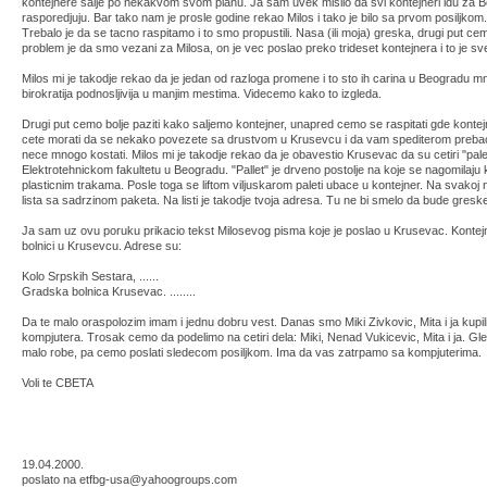
kontejnere salje po nekakvom svom planu. Ja sam uvek mislio da svi kontejneri idu za B
rasporedjuju. Bar tako nam je prosle godine rekao Milos i tako je bilo sa prvom posiljko
Trebalo je da se tacno raspitamo i to smo propustili. Nasa (ili moja) greska, drugi put cemo 
problem je da smo vezani za Milosa, on je vec poslao preko trideset kontejnera i to je sv
Milos mi je takodje rekao da je jedan od razloga promene i to sto ih carina u Beogradu mn
birokratija podnosljivija u manjim mestima. Videcemo kako to izgleda.
Drugi put cemo bolje paziti kako saljemo kontejner, unapred cemo se raspitati gde kontej
cete morati da se nekako povezete sa drustvom u Krusevcu i da vam spediterom preba
nece mnogo kostati. Milos mi je takodje rekao da je obavestio Krusevac da su cetiri "pal
Elektrotehnickom fakultetu u Beogradu. "Pallet" je drveno postolje na koje se nagomilaju 
plasticnim trakama. Posle toga se liftom viljuskarom paleti ubace u kontejner. Na svakoj nas
lista sa sadrzinom paketa. Na listi je takodje tvoja adresa. Tu ne bi smelo da bude gresk
Ja sam uz ovu poruku prikacio tekst Milosevog pisma koje je poslao u Krusevac. Kontejn
bolnici u Krusevcu. Adrese su:
Kolo Srpskih Sestara, ......
Gradska bolnica Krusevac. ........
Da te malo oraspolozim imam i jednu dobru vest. Danas smo Miki Zivkovic, Mita i ja kup
kompjutera. Trosak cemo da podelimo na cetiri dela: Miki, Nenad Vukicevic, Mita i ja. G
malo robe, pa cemo poslati sledecom posiljkom. Ima da vas zatrpamo sa kompjuterima.
Voli te CBETA
19.04.2000.
poslato na etfbg-usa@yahoogroups.com