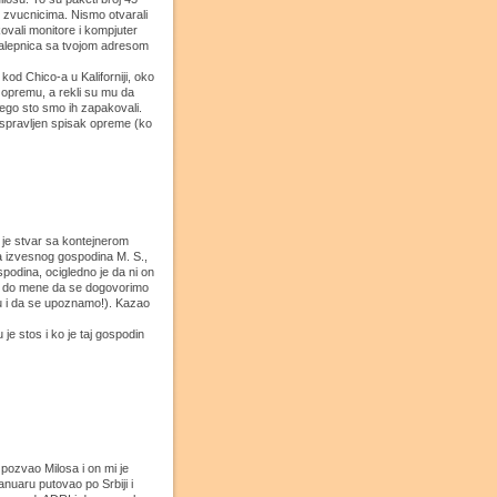
 zvucnicima. Nismo otvarali
ovali monitore i kompjuter
 nalepnica sa tvojom adresom
kod Chico-a u Kaliforniji, oko
u opremu, a rekli su mu da
nego sto smo ih zapakovali.
 ispravljen spisak opreme (ko
 je stvar sa kontejnerom
na izvesnog gospodina M. S.,
podina, ocigledno je da ni on
oci do mene da se dogovorimo
u i da se upoznamo!). Kazao
je stos i ko je taj gospodin
pozvao Milosa i on mi je
anuaru putovao po Srbiji i