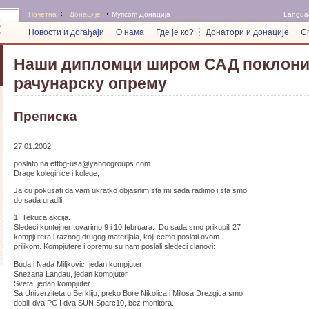
Почетна
Донације
Myricom Донација
Langua
Новости и догађаји
О нама
Где је ко?
Донатори и донације
С
Наши дипломци широм САД поклони
рачунарску опрему
Преписка
27.01.2002
poslato na etfbg-usa@yahoogroups.com
Drage koleginice i kolege,
Ja cu pokusati da vam ukratko objasnim sta mi sada radimo i sta smo
do sada uradili.
1. Tekuca akcija.
Sledeci kontejner tovarimo 9 i 10 februara. Do sada smo prikupili 27
kompjutera i raznog drugog materijala, koji cemo poslati ovom
prilikom. Kompjutere i opremu su nam poslali sledeci clanovi:
Buda i Nada Miljkovic, jedan kompjuter
Snezana Landau, jedan kompjuter
Sveta, jedan kompjuter
Sa Univerziteta u Berkliju, preko Bore Nikolica i Milosa Drezgica smo
dobili dva PC I dva SUN Sparc10, bez monitora.