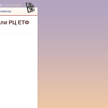
ge:
Српски
|
Srpski
поменар
ли РЦ ЕТФ