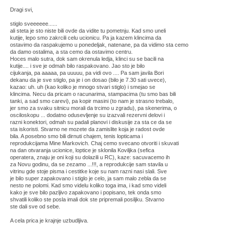
Dragi svi,
stiglo sveeeeee......
ali steta je sto niste bili ovde da vidite tu pometnju. Kad smo uneli
kutije, lepo smo zakrcili celu ucionicu. Pa ja kazem klincima da
ostavimo da raspakujemo u ponedeljak, natenane, pa da vidimo sta cemo
da damo ostalima, a sta cemo da ostavimo centru.
Hoces malo sutra, dok sam okrenula ledja, klinci su se bacili na
kutije.... i sve je odmah bilo raspakovano. Jao sto je bilo
cijukanja, pa aaaaa, pa uuuuu, pa vidi ovo .... Pa sam javila Bori
dekanu da je sve stiglo, pa je i on dosao (bilo je 7.30 sati uvece),
kazao: uh. uh (kao koliko je mnogo stvari stiglo) i smejao se
klincima. Necu da pricam o racunarima, stampacima (tu smo bas bili
tanki, a sad smo carevi), pa kopir masini (to nam je strasno trebalo,
jer smo za svaku sitnicu morali da trcimo u zgradu), pa skenerima, o
osciloskopu ... dodatno odusevljenje su izazvali rezervni delovi i
razni konektori, odmah su padali planovi i diskusije za sta ce da se
sta iskoristi. Stvarno ne mozete da zamislite koja je radost ovde
bila. A posebno smo bili dirnuti chajem, tenis lopticama i
reprodukcijama Mine Markovich. Chaj cemo svecano otvoriti i skuvati
na dan otvaranja ucionice, loptice je sklonila Koviljka (sefica
operatera, znaju je oni koji su dolazili u RC), kaze: sacuvacemo ih
za Novu godinu, da se zezamo ...!!!, a reprodukcije sam stavila u
vitrinu gde stoje pisma i cestitke koje su nam razni nasi slali. Sve
je bilo super zapakovano i stiglo je celo, ja sam malo zebla da se
nesto ne polomi. Kad smo videlu koliko toga ima, i kad smo videli
kako je sve bilo pazljivo zapakovano i popisano, tek onda smo
shvatili koliko ste posla imali dok ste pripremali posiljku. Stvarno
ste dali sve od sebe.
A cela prica je krajnje uzbudljiva.