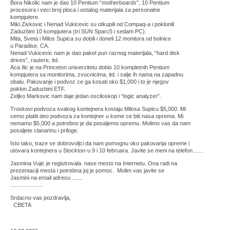
Bora Nikolic nam je dao 10 Pentium “motherboards”, 10 Pentium
procesora i veci broj ploca i ostalog materijala za personalne
kompjutere.
Miki Zivkovic i Nenad Vukicevic su otkupili od Compaq-a i poklonili
Zaduzbini 10 kompjutera (tri SUN Sparc5 i sedam PC).
Mita, Sveta i Milos Supica su dobili i doneli 12 monitora od bolnice
u Paradise, CA.
Nenad Vukicevic nam je dao paket pun raznog materijala, “hard disk
drives”, rautere, itd.
Aca Ilic je na Princeton univerzitetu dobio 10 kompletnih Pentium
kompjutera sa monitorima, zvucnicima, itd. i salje ih nama na zapadnu
obalu. Pakovanje i podvoz ce ga kosati oko $1,000 i to je njegov
poklon Zaduzbini ETF.
Zeljko Markovic nam daje jedan osciloskop i “logic analyzer”.
Troskovi podvoza svakog kontejnera kostaju Milosa Supicu $5,000. Mi
cemo platiti deo podvoza za kontejner u kome ce biti nasa oprema. Mi
nemamo $5,000 a potrebno je da posaljemo opremu. Molimo vas da nam
posaljete clanarinu i priloge.
Isto tako, traze se dobrovoljci da nam pomognu oko pakovanja opreme i
utovara kontejnera u Stockton-u 9 i 10 februara. Javite se meni na telefon.......
Jasmina Vujic je registrovala nase mesto na Internetu. Ona radi na
prezentaciji mesta i potrebna joj je pomoc. Molim vas javite se
Jasmini na email adresu .......
.....................
Srdacno vas pozdravlja,
CBETA