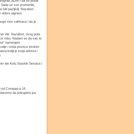
eograd, ADRI i da se posle
m. Sada se sve promenilo,
biti pazljiviji. Nazalost
e dobro uigrano.
ogo vise zafrkava i da je
ner ide. Nazalost, ovog puta
ce robu. Nadam se da vas to
eta" namenjeni
kutije i onda povezu sirokim
oj kutiji je tvoja adresa i
e.
er ide Kolu Srpskih Sestara i
ili od Compaq-a 16
ledacemo da prikupimo jos