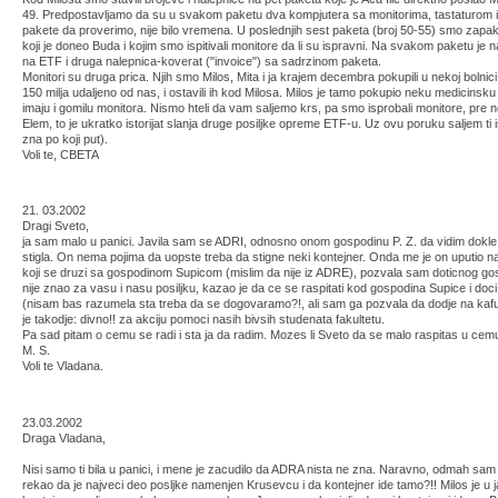
49. Predpostavljamo da su u svakom paketu dva kompjutera sa monitorima, tastaturom i
pakete da proverimo, nije bilo vremena. U poslednjih sest paketa (broj 50-55) smo zapak
koji je doneo Buda i kojim smo ispitivali monitore da li su ispravni. Na svakom paketu je
na ETF i druga nalepnica-koverat ("invoice") sa sadrzinom paketa.
Monitori su druga prica. Njih smo Milos, Mita i ja krajem decembra pokupili u nekoj bolnici 
150 milja udaljeno od nas, i ostavili ih kod Milosa. Milos je tamo pokupio neku medicinsk
imaju i gomilu monitora. Nismo hteli da vam saljemo krs, pa smo isprobali monitore, pre 
Elem, to je ukratko istorijat slanja druge posiljke opreme ETF-u. Uz ovu poruku saljem ti
zna po koji put).
Voli te, CBETA
21. 03.2002
Dragi Sveto,
ja sam malo u panici. Javila sam se ADRI, odnosno onom gospodinu P. Z. da vidim dokle
stigla. On nema pojima da uopste treba da stigne neki kontejner. Onda me je on uputio 
koji se druzi sa gospodinom Supicom (mislim da nije iz ADRE), pozvala sam doticnog gos
nije znao za vasu i nasu posiljku, kazao je da ce se raspitati kod gospodina Supice i d
(nisam bas razumela sta treba da se dogovaramo?!, ali sam ga pozvala da dodje na kaf
je takodje: divno!! za akciju pomoci nasih bivsih studenata fakultetu.
Pa sad pitam o cemu se radi i sta ja da radim. Mozes li Sveto da se malo raspitas u cemu 
M. S.
Voli te Vladana.
23.03.2002
Draga Vladana,
Nisi samo ti bila u panici, i mene je zacudilo da ADRA nista ne zna. Naravno, odmah sam 
rekao da je najveci deo posljke namenjen Krusevcu i da kontejner ide tamo?!! Milos je u j