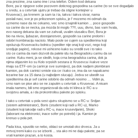
zna prezime, zna samo ime i zna telefon. Odem kod dekana
Bore, pa iz njegove sobe pozovem doticnog gospodina sa carine (to se sve dogadjalo
u sredu, a u cetvrtak ujutru je trebao da stigne kontejner u
Krusevac), pa krenem: ja sam ta i ta, takva i takva stvar, nama
poslali nasi, sve je po prilozenom spisku, je l' mozemo mi odmah da
uzmemo nase da ne cekamo, vec smo iznajmili kamion ... poce gospodin
sa carine da se necka, pa mozda bi moglo ??!!, uuu, divno, bas vam hvala,
evo naseg dekana da vam se zahvali, uvalim slusalicu Bori, Bora je
bio na nivou, ljubazan, dostojanstven, gospodin sa carine prelomi i
odobri kombinaciju nacisto. Malo posle se cujem sa spediterima koji
opsluzuju Krusevacku bolnicu (spediter nije onaj koji vozi, nego koji
sredjuje papire), rekose mi ushiceno kako su sredili sve i to tako
sto ce carina da nam dozvoli da palete idu na Beogradsku carinu da se
carine. Kuku meni, ja se sledih, koja crna beogradska carina, dok ja
njima objasnim ko su Kolo srpskih sestara iz Krusevca i kakve veze
imaju sa ETF-om (a carini je sve sumnjivo), pa dok nadjem plombirani
kamion, pa dok carinici smisle sta ce i kako ce, ima da se napalcamo
lezarine bar za 15 dana (u najboljem slucaju). Jedva se ubedih sa
spediterima da je sef carine odobrio da odmah nosimo .... Vidim ja,
crno nam se pise ako se ne zaputim u cetvrtak u Krusevac. A nisam
imala nameru, bili smo organizovali da odu tri klinca iz RC-a u
svojstvu amala, a i da prokontrolisu pakete po spisku.
I tako u cetvrtak u pola sest ujutru skupismo se u RC-u: Srdjan
(sistem administrator), Boris (student koji radi u RC-u), Marko
(student koji takodje radi u RC-u, inace krusevljanin), Shoki
(laborant na elektronici, inace sofer po potrebi) i ja. Kamion je
krenuo u pola pet.
Pada kisa, spustilo se nebo, oblaci se umotali oko drveca. Ja u
mrtvoj tremi kako cu se izboriti ... sta ako mi ne daju pakete, pa se
vrati kamion prazan, a to kosta.