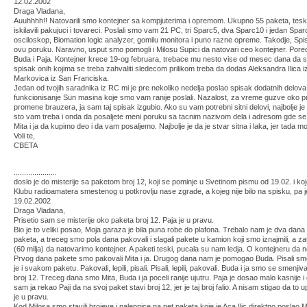
12.02.2002
Draga Vladana,
Auuhhhh!! Natovarili smo kontejner sa kompjuterima i opremom. Ukupno 55 paketa, teski
iskilavili pakujuci i tovareci. Poslali smo vam 21 PC, tri Sparc5, dva Sparc10 i jedan Sp
osciloskop, Biomation logic analyzer, gomilu monitora i puno razne opreme. Takodje, Sp
ovu poruku. Naravno, usput smo pomogli i Milosu Supici da natovari ceo kontejner. Pore
Buda i Paja. Kontejner krece 19-og februara, trebace mu nesto vise od mesec dana da st
spisak onih kojima se treba zahvaliti sledecom prilikom treba da dodas Aleksandra Ilica iz
Markovica iz San Franciska.
Jedan od tvojih saradnika iz RC mi je pre nekoliko nedelja poslao spisak dodatnih delova, k
funkcionisanje Sun masina koje smo vam ranije poslali. Nazalost, za vreme guzve oko 
promene brauzera, ja sam taj spisak izgubio. Ako su vam potrebni sitni delovi, najbolje je
sto vam treba i onda da posaljete meni poruku sa tacnim nazivom dela i adresom gde se
Mita i ja da kupimo deo i da vam posaljemo. Najbolje je da je stvar sitna i laka, jer tad
Voli te,
CBETA
.....................
doslo je do misterije sa paketom broj 12, koji se pominje u Svetinom pismu od 19.02. i ko
Klubu radioamatera smestenog u potkrovlju nase zgrade, a kojeg nije bilo na spisku, pa je
19.02.2002
Draga Vladana,
Prisetio sam se misterije oko paketa broj 12. Paja je u pravu.
Bio je to veliki posao, Moja garaza je bila puna robe do plafona. Trebalo nam je dva da
paketa, a treceg smo pola dana pakovali i slagali pakete u kamion koji smo iznajmili, a zat
(60 milja) da natovarimo kontejner. A paketi teski, pucala su nam ledja. O kontejneru da 
Prvog dana pakete smo pakovali Mita i ja. Drugog dana nam je pomogao Buda. Pisali smo 
je i svakom paketu. Pakovali, lepili, pisali. Pisali, lepili, pakovali. Buda i ja smo se smenjiva
broj 12. Treceg dana smo Mita, Buda i ja poceli ranije ujutru. Paja je dosao malo kasnije i
sam ja rekao Paji da na svoj paket stavi broj 12, jer je taj broj falio. A nisam stigao da to
je u pravu.
Kod Milosa smo stavili brojeve i nalepnice na pet paketa koje je Aca Ilic direktno poslao M