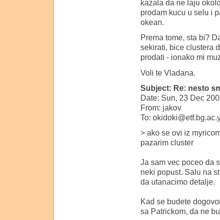
kazala da ne laju okolo
prodam kucu u selu i pa
okean.
Prema tome, sta bi? Da
sekirati, bice clustera
prodati - ionako mi muz
Voli te Vladana.
Subject: Re: nesto sm
Date: Sun, 23 Dec 200
From: jakov
To: okidoki@etf.bg.ac.
> ako se ovi iz myrico
pazarim cluster
Ja sam vec poceo da sk
neki popust. Salu na st
da utanacimo detalje.
Kad se budete dogovoril
sa Patrickom, da ne bu