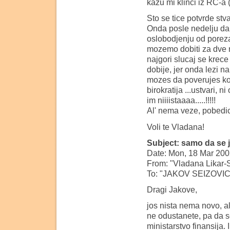
kazu mi klinci iz RC-a
Sto se tice potvrde stva
Onda posle nedelju dan
oslobodjenju od porez
mozemo dobiti za dve n
najgori slucaj se krec
dobije, jer onda lezi na
mozes da poverujes koje
birokratija ...ustvari,
im niiiistaaaa.....!!!!!
Al' nema veze, pobedi
Voli te Vladana!
Subject: samo da se
Date: Mon, 18 Mar 200
From: "Vladana Likar-S
To: "JAKOV SEIZOVIC
Dragi Jakove,
jos nista nema novo, al
ne odustanete, pa da s
ministarstvo finansija