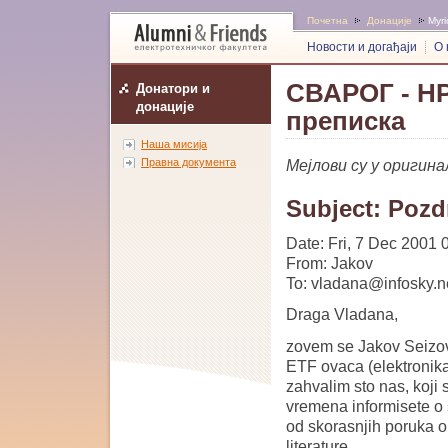
Почетна
Донације
Myri
Новости и догађаји
О 
СВАРОГ - HP
Донатори и
донације
преписка
Наша мисија
Правна документа
Мејлови су у оригин
Subject: Pozd
Date: Fri, 7 Dec 2001 
From: Jakov
To: vladana@infosky.n
Draga Vladana,
zovem se Jakov Seizov
ETF ovaca (elektronika
zahvalim sto nas, koji 
vremena informisete o 
od skorasnjih poruka 
literature.