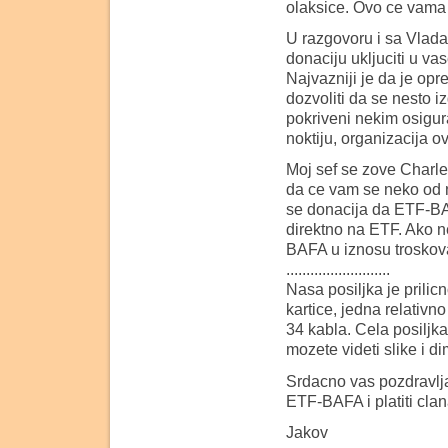
olaksice. Ovo ce vama 
U razgovoru i sa Vlad
donaciju ukljuciti u va
Najvazniji je da je op
dozvoliti da se nesto iz
pokriveni nekim osigur
noktiju, organizacija o
Moj sef se zove Charle
da ce vam se neko od nj
se donacija da ETF-B
direktno na ETF. Ako 
BAFA u iznosu troskov
..........................
Nasa posiljka je prilic
kartice, jedna relativno
34 kabla. Cela posiljka
mozete videti slike i 
Srdacno vas pozdravlj
ETF-BAFA i platiti cla
Jakov