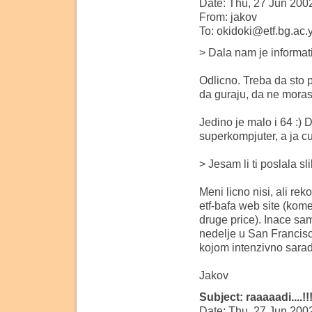
Date: Thu, 27 Jun 200
From: jakov
To: okidoki@etf.bg.ac.
> Dala nam je informat
Odlicno. Treba da sto pr
da guraju, da ne mora
Jedino je malo i 64 :) 
superkompjuter, a ja 
> Jesam li ti poslala sl
Meni licno nisi, ali rek
etf-bafa web site (kome
druge price). Inace sa
nedelje u San Francisc
kojom intenzivno sarad
Jakov
Subject: raaaaadi....!!
Date: Thu, 27 Jun 200