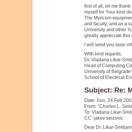
first of all, let me tha
myself for Your kind d
The Myricom equipment 
and faculty, and as a v
University and other Y
greatly appreciate this
I will send you soon i
With kind regards,
Dr. Vladana Likar-Smil
Head of Computing Ce
University of Belgrade'
School of Electrical E
Subject: Re: M
Date: Sun, 24 Feb 200
From: "Charles L. Seit
To: Vladana Likar-Smi
CC: jakov seizovic
Dear Dr. Likar-Smiljani