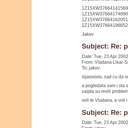
1Z15XW37664141569
1Z15XW37664174890
1Z15XW37664162051
1Z15XW37664196652
Jakov
Subject: Re: p
Date: Tue, 23 Apr 200
From: Vladana Likar-S
To: jakov
iiijaooooo, sad cu da s
a pogledala sam i sta 
valjda su resili problem
voli te Vladana, a voli 
Subject: Re: p
Date: Tue, 23 Apr 200