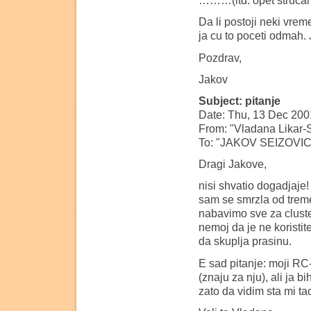
………(itd. opet strucan
Da li postoji neki vrem
ja cu to poceti odmah
Pozdrav,
Jakov
Subject: pitanje
Date: Thu, 13 Dec 200
From: "Vladana Likar-S
To: "JAKOV SEIZOVIC
Dragi Jakove,
nisi shvatio dogadjaje
sam se smrzla od treme
nabavimo sve za cluste
nemoj da je ne koristit
da skuplja prasinu.
E sad pitanje: moji RC-
(znaju za nju), ali ja b
zato da vidim sta mi ta