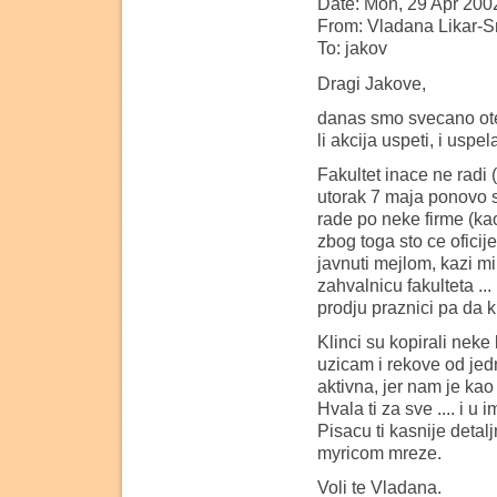
Date: Mon, 29 Apr 200
From: Vladana Likar-S
To: jakov
Dragi Jakove,
danas smo svecano otel
li akcija uspeti, i uspe
Fakultet inace ne radi 
utorak 7 maja ponovo s
rade po neke firme (kao
zbog toga sto ce ofici
javnuti mejlom, kazi m
zahvalnicu fakulteta .
prodju praznici pa da 
Klinci su kopirali nek
uzicam i rekove od jed
aktivna, jer nam je kao
Hvala ti za sve .... i u
Pisacu ti kasnije detal
myricom mreze.
Voli te Vladana.