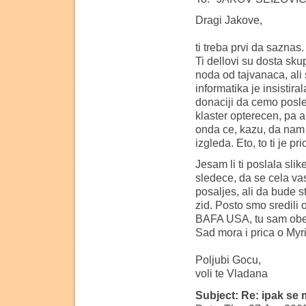
Dragi Jakove,
ti treba prvi da saznas
Ti dellovi su dosta sk
noda od tajvanaca, ali s
informatika je insistir
donaciji da cemo posle
klaster opterecen, pa a
onda ce, kazu, da nam 
izgleda. Eto, to ti je p
Jesam li ti poslala sli
sledece, da se cela va
posaljes, ali da bude s
zid. Posto smo sredili 
BAFA USA, tu sam obesi
Sad mora i prica o Myr
Poljubi Gocu,
voli te Vladana
Subject: Re: ipak se m