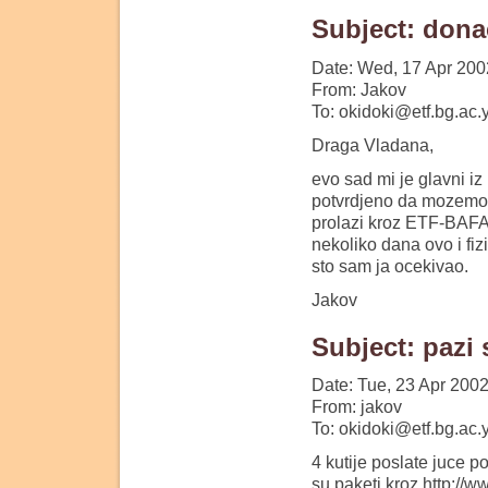
Subject: dona
Date: Wed, 17 Apr 200
From: Jakov
To: okidoki@etf.bg.ac.
Draga Vladana,
evo sad mi je glavni i
potvrdjeno da mozemo 
prolazi kroz ETF-BAFA.
nekoliko dana ovo i fiz
sto sam ja ocekivao.
Jakov
Subject: pazi
Date: Tue, 23 Apr 200
From: jakov
To: okidoki@etf.bg.ac.
4 kutije poslate juce 
su paketi kroz http://w