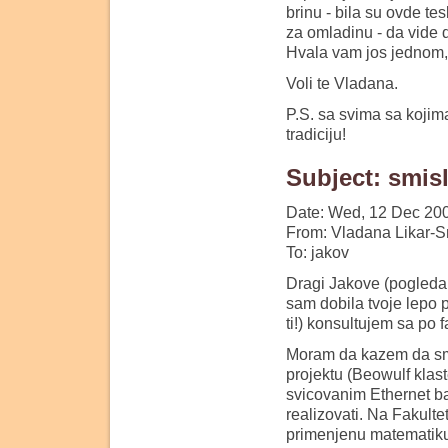
brinu - bila su ovde te
za omladinu - da vide 
Hvala vam jos jednom,
Voli te Vladana.
P.S. sa svima sa kojim
tradiciju!
Subject: smisl
Date: Wed, 12 Dec 20
From: Vladana Likar-S
To: jakov
Dragi Jakove (pogledal
sam dobila tvoje lepo p
ti!) konsultujem sa po 
Moram da kazem da smo
projektu (Beowulf klas
svicovanim Ethernet b
realizovati. Na Fakulte
primenjenu matematiku,