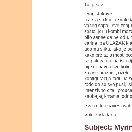
To: jakov
Dragi Jakove,
ma svi su klinci znali 
vaseg sajta - sve znaju
zasto, jer u kombi moze
bilo sanse da ne odu, p
carine, pa ULAZAK klas
udarnu sliku, iako je b
kako prelazis most, posl
raspakivanja, pa iscudj
nije nabavila sve kolic
zavrse praznici, uzeti,
konfiguracija radi. Ja 
rade da se sve pusi, is
intenzivno cita i prouc
kaobajagi-mama, odnos
Sve cu te obavestavati
Voli te Vladana.
Subject: Myri