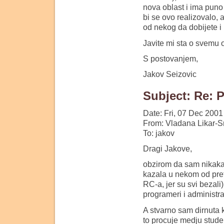
nova oblast i ima puno
bi se ovo realizovalo,
od nekog da dobijete i
Javite mi sta o svemu 
S postovanjem,
Jakov Seizovic
Subject: Re: 
Date: Fri, 07 Dec 200
From: Vladana Likar-S
To: jakov
Dragi Jakove,
obzirom da sam nikakav
kazala u nekom od pret
RC-a, jer su svi bezali
programeri i administra
A stvarno sam dirnuta k
to procuje medju stude