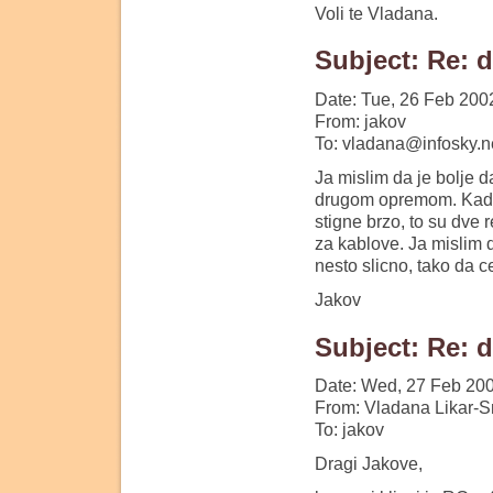
Voli te Vladana.
Subject: Re: 
Date: Tue, 26 Feb 200
From: jakov
To: vladana@infosky.n
Ja mislim da je bolje 
drugom opremom. Kad mi
stigne brzo, to su dve r
za kablove. Ja mislim 
nesto slicno, tako da 
Jakov
Subject: Re: 
Date: Wed, 27 Feb 20
From: Vladana Likar-S
To: jakov
Dragi Jakove,