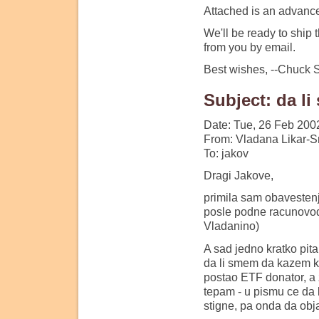
Attached is an advance, 
We'll be ready to ship
from you by email.
Best wishes, --Chuck S
Subject: da l
Date: Tue, 26 Feb 200
From: Vladana Likar-S
To: jakov
Dragi Jakove,
primila sam obavestenje
posle podne racunovods
Vladanino)
A sad jedno kratko pit
da li smem da kazem k
postao ETF donator, a
tepam - u pismu ce da 
stigne, pa onda da obj