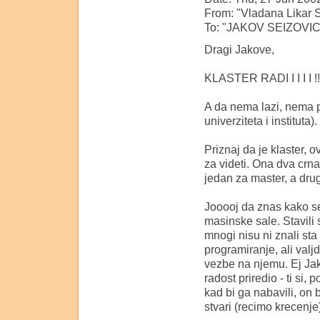
From: "Vladana Likar S
To: "JAKOV SEIZOVIC
Dragi Jakove,
KLASTER RADI I I I I !!
A da nema lazi, nema pre
univerziteta i instituta).
Priznaj da je klaster, 
za videti. Ona dva crn
jedan za master, a dru
Jooooj da znas kako s
masinske sale. Stavili
mnogi nisu ni znali sta
programiranje, ali valj
vezbe na njemu. Ej Jak
radost priredio - ti si,
kad bi ga nabavili, on 
stvari (recimo krecenje