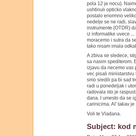
pola 12 je nocu). Naim
ushtinuli opticko vlakn
postalo enormno veliko 
nedelje se ne radi, sl
instrumente (OTDR) da i
iz informatike uvece ... 
moracemo i sutra da se 
tako nisam imala odkal
A zbiva se sledece, sti
sa nasim spediterom. E
izjavu da necemo vas po
vec pisali ministarstvu 
smo sredili pa bi sad 
radi u ponedeljak i uto
radovala sto je raspus
dana. I umesto da se i
carinicima. Al' takav j
Voli te Vladana.
Subject: kod 