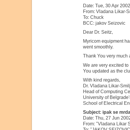
Date: Tue, 30 Apr 200
From: Vladana Likar-S
To: Chuck
BCC: jakov Seizovic
Dear Dr. Seitz,
Myricom equipment has
went smoothly.
Thank You very much a
We are very excited to 
You updated as the clus
With kind regards,
Dr. Vladana Likar-Smil
Head of Computing Ce
University of Belgrade'
School of Electrical E
Subject: ipak se mrda 
Date: Thu, 27 Jun 200
From: "Vladana Likar S
To: "JAKOV SEIZOVIC