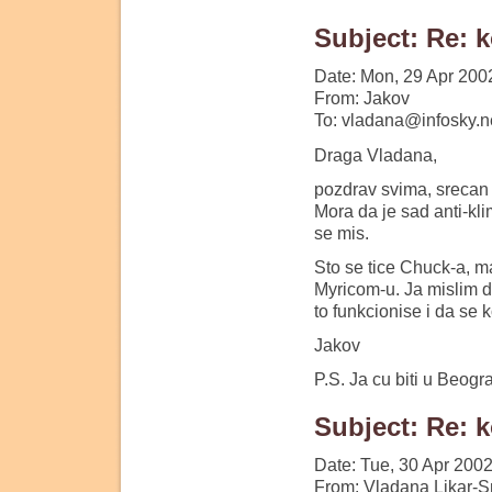
Subject: Re: 
Date: Mon, 29 Apr 200
From: Jakov
To: vladana@infosky.n
Draga Vladana,
pozdrav svima, srecan s
Mora da je sad anti-kli
se mis.
Sto se tice Chuck-a, m
Myricom-u. Ja mislim da
to funkcionise i da se 
Jakov
P.S. Ja cu biti u Beogr
Subject: Re: 
Date: Tue, 30 Apr 200
From: Vladana Likar-S