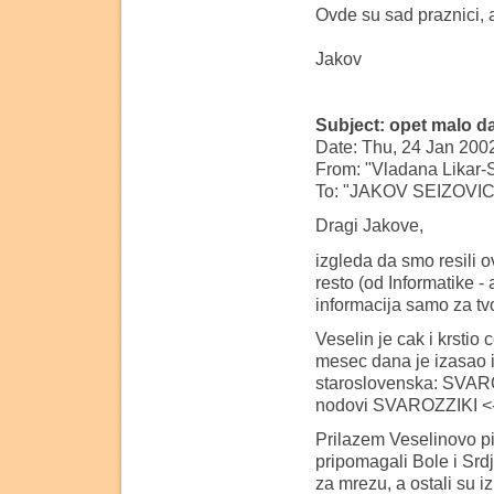
Ovde su sad praznici, 
Jakov
Subject: opet malo 
Date: Thu, 24 Jan 200
From: "Vladana Likar-S
To: "JAKOV SEIZOVIC
Dragi Jakove,
izgleda da smo resili
resto (od Informatike -
informacija samo za tvoj
Veselin je cak i krstio
mesec dana je izasao i
staroslovenska: SVARO
nodovi SVAROZZIKI <--
Prilazem Veselinovo pi
pripomagali Bole i Srd
za mrezu, a ostali su i