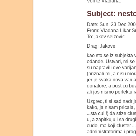
Voli te Vladana.
Subject: nest
Date: Sun, 23 Dec 200
From: Vladana Likar S
To: jakov seizovic
Dragi Jakove,
kao sto se iz subjekta 
odande. Ustvari, mi se 
su napravili dve varijan
(priznali mi, a nisu mo
jer je svaka nova vari
donatore, a pusticu buv
ali jos nismo perfektu
Uzgred, ti si sad nadrl
kako, ja nisam pricala
...sta cu!!!) da stize c
u, a zapitkuju i sa dru
cudo, ma koji cluster .
administratorima i prog