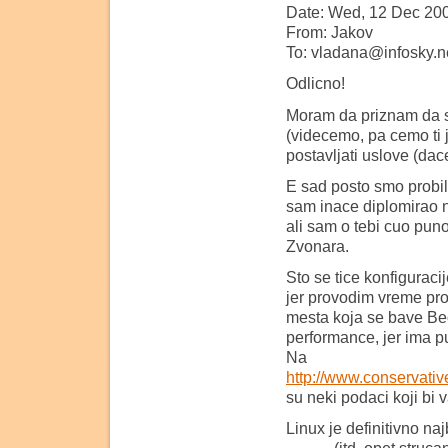
Date: Wed, 12 Dec 200
From: Jakov
To: vladana@infosky.n
Odlicno!
Moram da priznam da s
(videcemo, pa cemo ti j
postavljati uslove (dac
E sad posto smo probi
sam inace diplomirao n
ali sam o tebi cuo pun
Zvonara.
Sto se tice konfiguracij
jer provodim vreme proj
mesta koja se bave Beo
performance, jer ima p
Na
http://www.conservati
su neki podaci koji bi v
Linux je definitivno naj