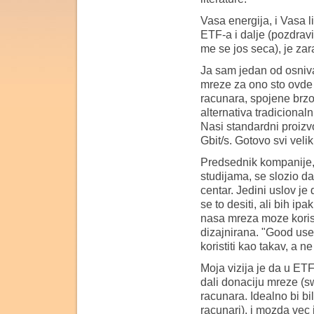
Vasa energija, i Vasa 
ETF-a i dalje (pozdravi
me se jos seca), je zar
Ja sam jedan od osniv
mreze za ono sto ovde
racunara, spojene brzo
alternativa tradicional
Nasi standardni proizvo
Gbit/s. Gotovo svi velik
Predsednik kompanije,
studijama, se slozio 
centar. Jedini uslov j
se to desiti, ali bih i
nasa mreza moze koristit
dizajnirana. "Good use
koristiti kao takav, a 
Moja vizija je da u ETF
dali donaciju mreze (swi
racunara. Idealno bi b
racunari), i mozda vec 