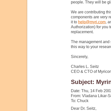
people. They will be g
We are contributing th
components are very rel
it to
help@myri.com
, 
Authorization) for you 
replacement.
The management and staf
this way to your resea
Sincerely,
Charles L. Seitz
CEO & CTO of Myricom
Subject: Myri
Date: Thu, 14 Feb 200
From: Vladana Likar-S
To: Chuck
Dear Dr. Seitz,