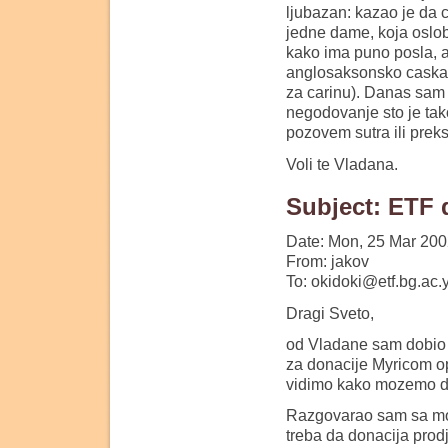
ljubazan: kazao je da ce
jedne dame, koja oslo
kako ima puno posla, a 
anglosaksonsko caskan
za carinu). Danas sam 
negodovanje sto je tak
pozovem sutra ili prek
Voli te Vladana.
Subject: ETF 
Date: Mon, 25 Mar 200
From: jakov
To: okidoki@etf.bg.ac.
Dragi Sveto,
od Vladane sam dobio d
za donacije Myricom op
vidimo kako mozemo d
Razgovarao sam sa moj
treba da donacija prod