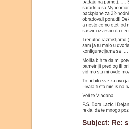
padaju na pamet). …. 
saradnju sa Myricomom 
backplane za 32-nodni
obradovali ponudi! De
a nesto cemo oteti od 
sasvim izvesno da cem
Trenutno razmisljamo (p
sam ja tu malo u dvori
konfiguracijama sa …. …
Molila bih te da mi pot
pametniji predlog ili 
vidimo sta mi ovde mo
To bi bilo sve za ovo ja
Hvala ti sto mislis na n
Voli te Vladana.
P.S. Bora Lazic i Dejan
rekla, da te mnogo poz
Subject: Re: s