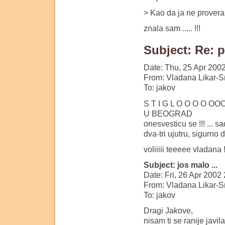
> Kao da ja ne provera
znala sam ..... !!!
Subject: Re: p
Date: Thu, 25 Apr 200
From: Vladana Likar-S
To: jakov
S T I G L O O O O OO
U BEOGRAD
onesvesticu se !!! ... s
dva-tri ujutru, sigurno 
voliiiii teeeee vladana !
Subject: jos malo ...
Date: Fri, 26 Apr 2002
From: Vladana Likar-S
To: jakov
Dragi Jakove,
nisam ti se ranije javi