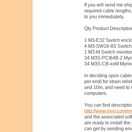
If you will send me sh
required cable lengths,
to you immediately.
Qty Product Descriptio
1 M3-E32 Switch encl
4 M3-SW16-8S Switch li
1 M3-M Switch monitori
34 M3S-PCI64B-2 Myrin
34 M3S-CB-xxM Myrinet
In deciding upon cable
per end) for strain rel
and 10m, and need to re
computers.
You can find descriptio
http://www.myri.com/myr
and the associated sof
are ready to install t
can get by sending ema