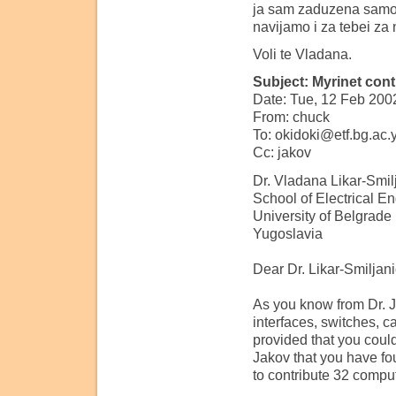
ja sam zaduzena samo 
navijamo i za tebei za
Voli te Vladana.
Subject: Myrinet cont
Date: Tue, 12 Feb 200
From: chuck
To: okidoki@etf.bg.ac.
Cc: jakov
Dr. Vladana Likar-Smil
School of Electrical E
University of Belgrade
Yugoslavia
Dear Dr. Likar-Smiljani
As you know from Dr. J
interfaces, switches, c
provided that you could
Jakov that you have f
to contribute 32 compu