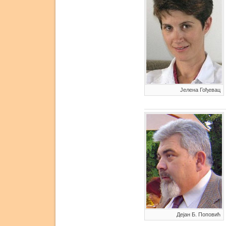
Јелена Гођевац
Дејан Б. Поповић