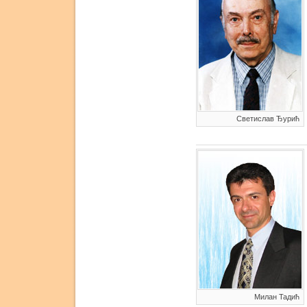
Светислав Ђурић
Милан Тадић