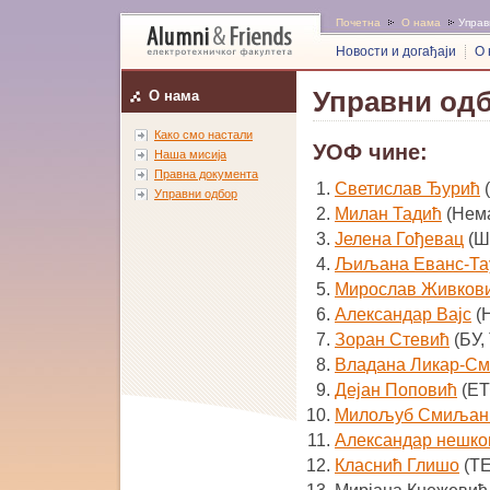
Почетна
О нама
Управ
Новости и догађаји
О 
Управни од
О нама
Како смо настали
УОФ чине:
Наша мисија
Правна документа
Светислав Ђурић
Управни одбор
Милан Тадић
(Нема
Јелена Гођевац
(Ш
Љиљана Еванс-Та
Мирослав Живков
Александар Вајс
(Н
Зоран Стевић
(БУ,
Владана Ликар-С
Дејан Поповић
(ЕТ
Милољуб Смиљан
Александар нешко
Класнић Глишо
(Т