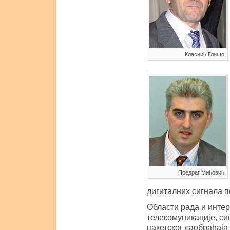
Класнић Глишо
Предраг Мићовић
дигиталних сигнала п
Области рада и интер
телекомуникације, с
пакетског саобраћаја