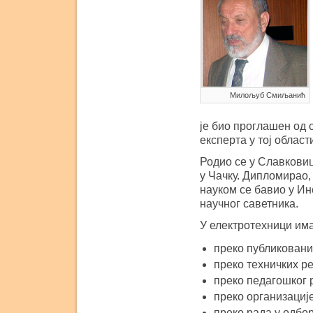
Милољуб Смиљанић
је био проглашен од
експерта у тој област
Родио се у Славковиц
у Чачку. Дипломирао,
науком се бавио у Инс
научног саветника.
У електротехници им
преко публиковани
преко техничких р
преко педагошког 
преко организације
преко рада у одб