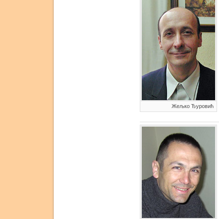
Жељко Ђуровић