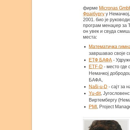
фирме
Micronas Gmb
Фрајбургу
у Немачкој,
2001. био је руководи
програм менаџер за Т
он увек и свуда смиш
места:
Математичка гимна
завршавао своје с
EТФ БАФА
- Удруж
ETF-D
- место где 
Немачкој добродош
БАФА,
Naši-u-D
- сајт за 
Yu-dit
, Југословен
Виртембергу (Нема
PMI
, Project Manage