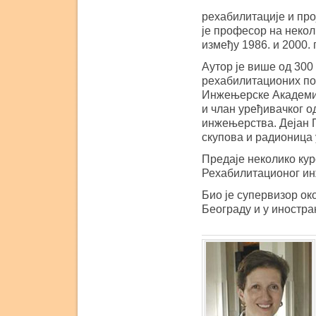
рехабилитације и про
је професор на некол
између 1986. и 2000. 
Аутор је више од 300
рехабилитационих пом
Инжењерске Академиј
и члан уређивачког о
инжењерства. Дејан 
скупова и радионица
Предаје неколико ку
Рехабилитационог и
Био је супервизор око
Београду и у иностра