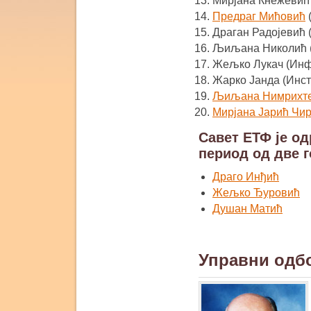
Мирјана Кнежевић 
Предраг Мићовић
Драган Радојевић 
Љиљана Николић 
Жељко Лукач (Инф
Жарко Јанда (Инст
Љиљана Нимрихт
Мирјана Јарић Чи
Савет ЕТФ је о
период од две г
Драго Инђић
Жељко Ђуровић
Душан Матић
Управни одб