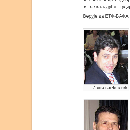
захваљујући студи
Верује да ЕТФ-БАФА 
Александар Нешковић