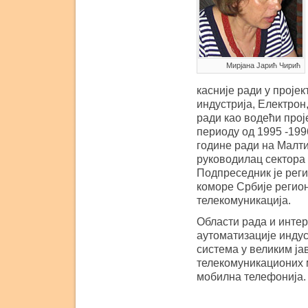
Мирјана Јарић Чирић
касније ради у проје
индустрија, Електрон
ради као водећи прој
периоду од 1995 -199
године ради на Малти
руководилац сектора
Подпреседник је рег
коморе Србије регион
телекомуникација.
Области рада и интер
аутоматизације инду
система у великим ја
телекомуникационих 
мобилна телефонија.