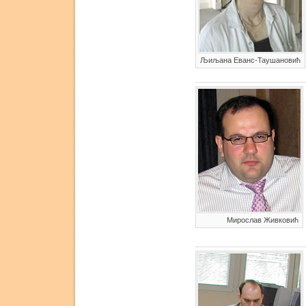
Љиљана Еванс-Таушановић
Мирослав Живковић