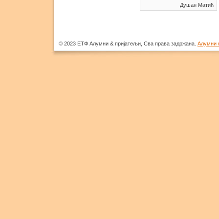
Душан Матић
© 2023 ЕТФ Алумни & пријатељи, Сва права задржана.
Алумни 