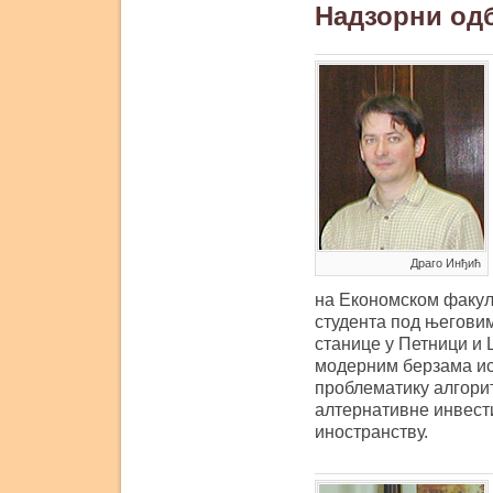
Надзорни од
Драго Инђић
на Економском факулт
студента под његови
станице у Петници и 
модерним берзама ис
проблематику алгорит
алтернативне инвест
иностранству.