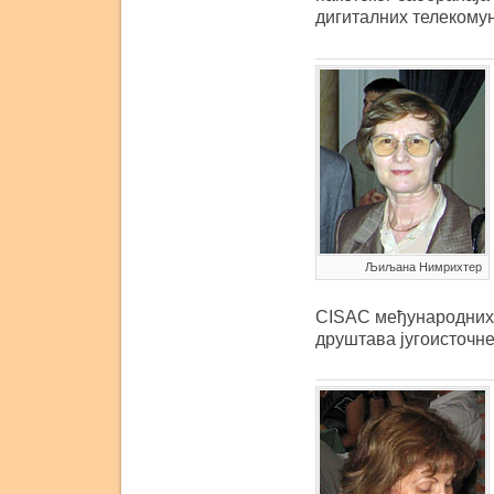
дигиталних телекому
Љиљана Нимрихтер
CISAC међународних I
друштава југоисточн