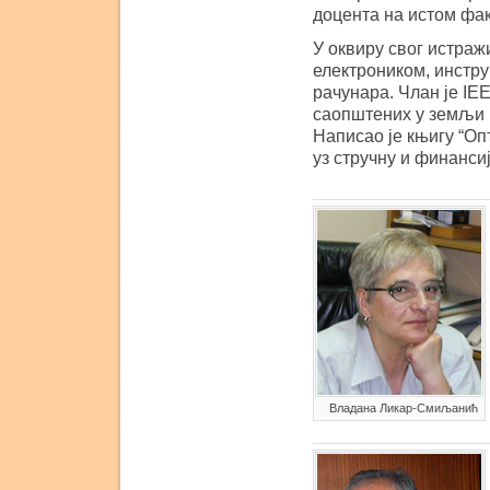
доцента на истом фак
У оквиру свог истраж
електроником, инстр
рачунара. Члан је IE
саопштених у земљи и
Написао је књигу “Оп
уз стручну и финанси
Владана Ликар-Смиљанић